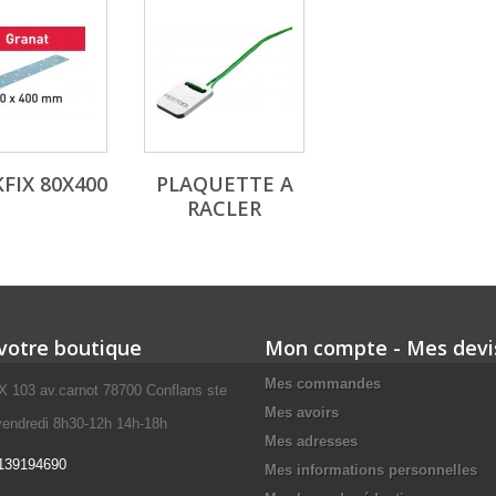
KFIX 80X400
PLAQUETTE A
RACLER
 votre boutique
Mon compte - Mes devi
Mes commandes
103 av.carnot 78700 Conflans ste
Mes avoirs
 vendredi 8h30-12h 14h-18h
Mes adresses
139194690
Mes informations personnelles