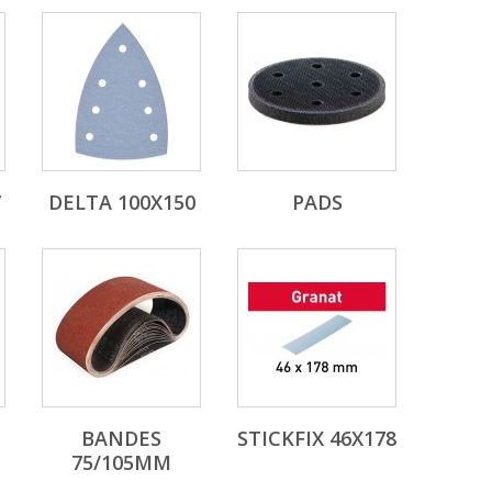
V
DELTA 100X150
PADS
BANDES
STICKFIX 46X178
75/105MM