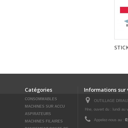
STIC
Catégories
Informations sur
CONSOMMABLES
OUTILLAGE DRIAUX 
MACHINES SUR ACCU
Hne, ouvert du : lundi au
ASPIRATEURS
Appelez-nous au :
0
MACHINES FILAIRES