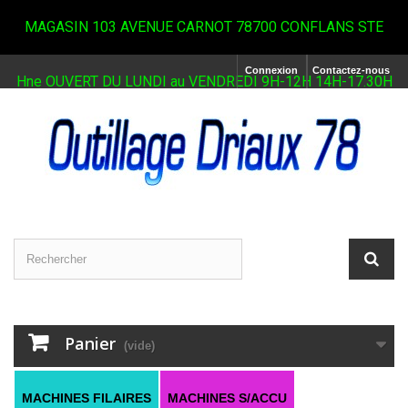
MAGASIN 103 AVENUE CARNOT 78700 CONFLANS STE
Connexion
Contactez-nous
Hne OUVERT DU LUNDI au VENDREDI 9H-12H 14H-17.30H
Panier
(vide)
MACHINES FILAIRES
MACHINES S/ACCU