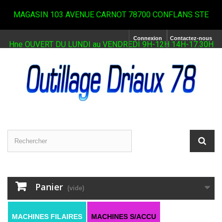
MAGASIN 103 AVENUE CARNOT 78700 CONFLANS STE
Connexion
Contactez-nous
Hne OUVERT DU LUNDI au VENDREDI 9H-12H 14H-17.30H
Panier
(vide)
MACHINES FILAIRES
MACHINES S/ACCU