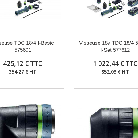
seuse TDC 18/4 I-Basic
Visseuse 18v TDC 18/4 5
575601
I-Set 577612
425,12 € TTC
1 022,44 € TTC
354,27 € HT
852,03 € HT