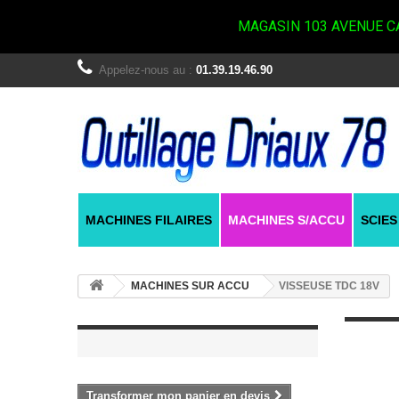
MAGASIN 103 AVENUE CA
Appelez-nous au :
01.39.19.46.90
MACHINES FILAIRES
MACHINES S/ACCU
SCIES
MACHINES SUR ACCU
VISSEUSE TDC 18V
Transformer mon panier en devis