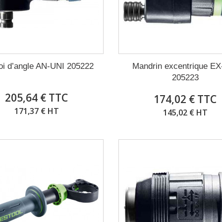
i d’angle AN-UNI 205222
Mandrin excentrique E
205223
205,64 € TTC
174,02 € TTC
171,37 € HT
145,02 € HT