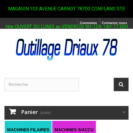
MAGASIN 103 AVENUE CARNOT 78700 CONFLANS STE
Connexion
Contactez-nous
Hne OUVERT DU LUNDI au VENDREDI 9H-12H 14H-17.30H
Panier
(vide)
MACHINES FILAIRES
MACHINES S/ACCU