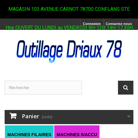
MAGASIN 103 AVENUE CARNOT 78700 CONFLANS STE
Connexion
Contactez-nous
Hne OUVERT DU LUNDI au VENDREDI 9H-12H 14H-17.30H
Panier
(vide)
MACHINES FILAIRES
MACHINES S/ACCU