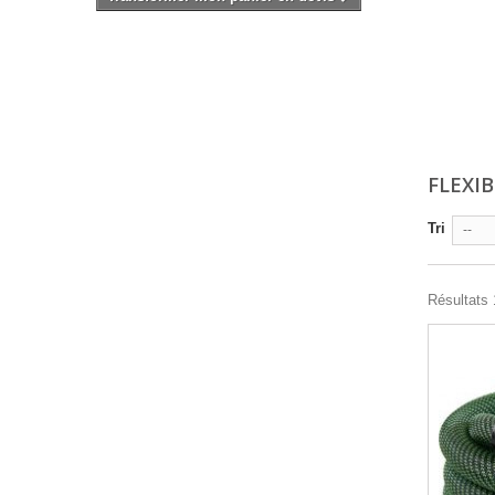
FLEXI
Tri
--
Résultats 1