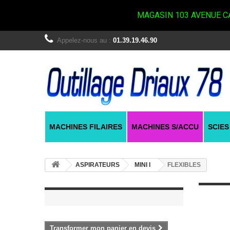
MAGASIN 103 AVENUE CA
Appelez-nous au :
01.39.19.46.90
MACHINES FILAIRES
MACHINES S/ACCU
SCIES
ASPIRATEURS
MINI I
FLEXIBLES
Transformer mon panier en devis