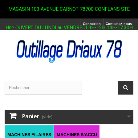
MAGASIN 103 AVENUE CARNOT 78700 CONFLANS STE
Connexion
Contactez-nous
Hne OUVERT DU LUNDI au VENDREDI 9H-12H 14H-17.30H
Panier
(vide)
MACHINES FILAIRES
MACHINES S/ACCU