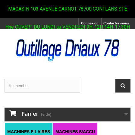
MAGASIN 103 AVENUE CARNOT 78700 CONFLANS STE
Connexion
Contactez-nous
Hne OUVERT DU LUNDI au VENDREDI 9H-12H 14H-17.30H
Panier
(vide)
MACHINES FILAIRES
MACHINES S/ACCU