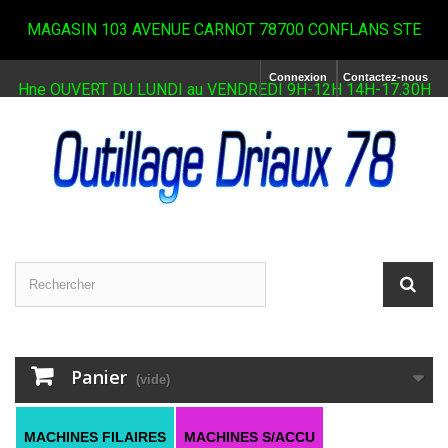
MAGASIN 103 AVENUE CARNOT 78700 CONFLANS STE
Connexion
Contactez-nous
Hne OUVERT DU LUNDI au VENDREDI 9H-12H 14H-17.30H
Panier
(vide)
MACHINES FILAIRES
MACHINES S/ACCU