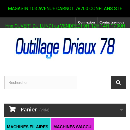
MAGASIN 103 AVENUE CARNOT 78700 CONFLANS STE
Connexion
Contactez-nous
Hne OUVERT DU LUNDI au VENDREDI 9H-12H 14H-17.30H
Panier
(vide)
MACHINES FILAIRES
MACHINES S/ACCU