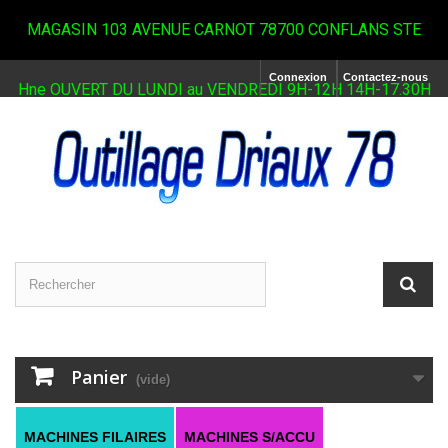
MAGASIN 103 AVENUE CARNOT 78700 CONFLANS STE
Connexion
Contactez-nous
Hne OUVERT DU LUNDI au VENDREDI 9H-12H 14H-17.30H
Panier
(vide)
MACHINES FILAIRES
MACHINES S/ACCU