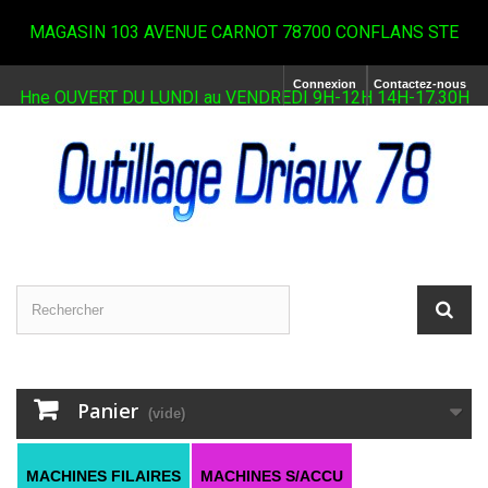
MAGASIN 103 AVENUE CARNOT 78700 CONFLANS STE
Connexion
Contactez-nous
Hne OUVERT DU LUNDI au VENDREDI 9H-12H 14H-17.30H
Panier
(vide)
MACHINES FILAIRES
MACHINES S/ACCU