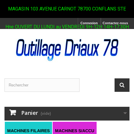
MAGASIN 103 AVENUE CARNOT 78700 CONFLANS STE
Connexion
Contactez-nous
Hne OUVERT DU LUNDI au VENDREDI 9H-12H 14H-17.30H
Panier
(vide)
MACHINES FILAIRES
MACHINES S/ACCU