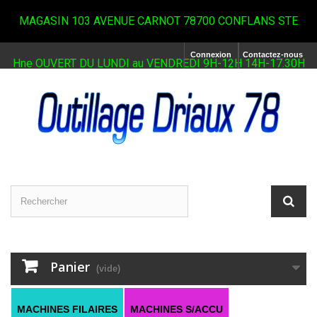
MAGASIN 103 AVENUE CARNOT 78700 CONFLANS STE
Connexion
Contactez-nous
Hne OUVERT DU LUNDI au VENDREDI 9H-12H 14H-17.30H
Panier
(vide)
MACHINES FILAIRES
MACHINES S/ACCU