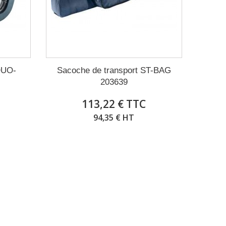
 DUO-
Sacoche de transport ST-BAG
203639
113,22 € TTC
94,35 € HT