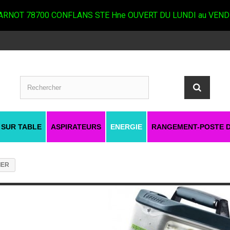
RNOT 78700 CONFLANS STE Hne OUVERT DU LUNDI au VEND
 SUR TABLE
ASPIRATEURS
ENERGIE
RANGEMENT-POSTE D
IER