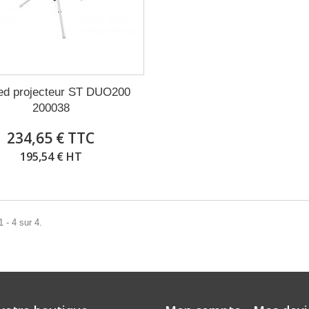
ied projecteur ST DUO200
200038
234,65 € TTC
195,54 € HT
 - 4 sur 4.