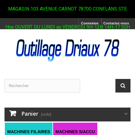
MAGASIN 103 AVENUE CARNOT 78700 CONFLANS STE
Connexion
Contactez-nous
Hne OUVERT DU LUNDI au VENDREDI 9H-12H 14H-17.30H
Panier
(vide)
MACHINES FILAIRES
MACHINES S/ACCU